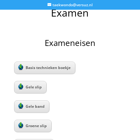
taekwondo@versuz.nl
Examen
Exameneisen
Basis technieken boekje
Gele slip
Gele band
Groene slip